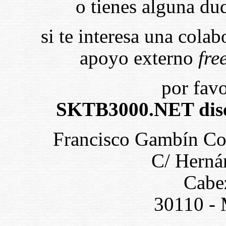
o tienes alguna dud
si te interesa una cola
apoyo externo
fre
por favo
SKTB3000.NET dise
Francisco Gambín Cos
C/ Hernán
Cabe
30110 - 